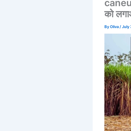
caneup
को लगाओ
By
Oliva
/
July