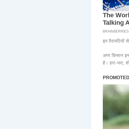
इन वैरायटियों स
अगर किसान इन द
है। हरा-भरा, स